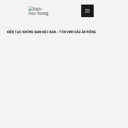
Nhảy
tới
nội
dung
KIẾN TẠO KHÔNG GIAN ĐỘC BẢN – TÔN VINH DẤU ẤN RIÊNG